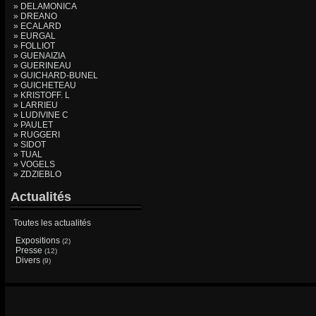
» DELAMONICA
» DREANO
» ECALARD
» EURGAL
» FOLLIOT
» GUENAIZIA
» GUERINEAU
» GUICHARD-BUNEL
» GUICHETEAU
» KRISTOFF. L
» LARRIEU
» LUDIVINE C
» PAULET
» RUGGERI
» SIDOT
» TUAL
» VOGELS
» ZDZIEBLO
Actualités
Toutes les actualités
Expositions
(2)
Presse
(12)
Divers
(9)