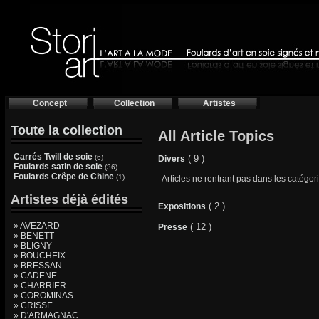
Concept
Collection
Artistes
Toute la collection
All Article Topics
Carrés Twill de soie
(6)
( 9 )
Divers
Foulards satin de soie
(36)
Foulards Crêpe de Chine
(1)
Articles ne rentrant pas dans les catégo
Artistes déjà édités
( 2 )
Expositions
» AVEZARD
( 12 )
Presse
» BENETT
» BLIGNY
» BOUCHEIX
» BRESSAN
» CADENE
» CHARRIER
» COROMINAS
» CRISSE
» D'ARMAGNAC