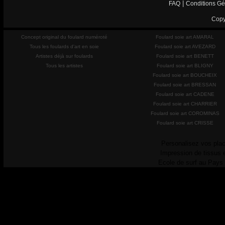
|
FAQ
Conditions Gé
Copy
Concept original du foulard numéroté
Foulard soie art AMARAL
Tous les foulards d'art en soie
Foulard soie art AVEZARD
Artistes déjà sur foulards
Foulard soie art BENETT
Tous les artistes
Foulard soie art BLIGNY
Foulard soie art BOUCHEIX
Foulard soie art BRESSAN
Foulard soie art CADENE
Foulard soie art CHARRIER
Foulard soie art COROMINAS
Foulard soie art CRISSE
Personalisez vos plac
Impression de tissus 
Ecole de surf au Pays