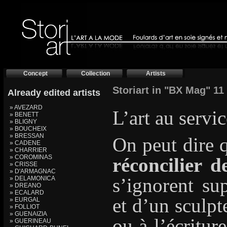
Concept
Collection
Artists
Storiart in "BX Mag" 1
Already edited artists
» AVEZARD
L’art au servic
» BENETT
» BLIGNY
» BOUCHEIX
» BRESSAN
On peut dire
» CADENE
» CHARRIER
» COROMINAS
réconcilier 
» CRISSE
» D'ARMAGNAC
s’ignorent su
» DELAMONICA
» DREANO
» ECALARD
et d’un sculpt
» EURGAL
» FOLLIOT
» GUENAIZIA
ou à l’écritur
» GUERINEAU