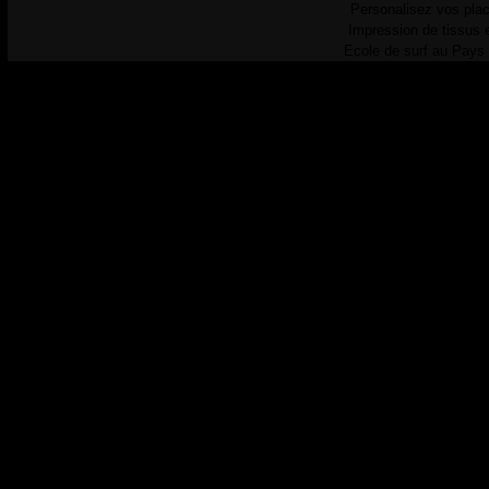
Personalisez vos plac
Impression de tissus 
Ecole de surf au Pays