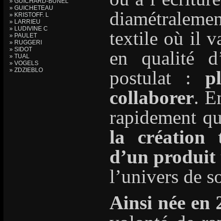
» GUICHARD-BUNEL
» GUICHETEAU
diamétralemen
» KRISTOFF. L
» LARRIEU
» LUDIVINE C
textile où il 
» PAULET
» RUGGERI
» SIDOT
en qualité d
» TUAL
» VOGELS
» ZDZIEBLO
postulat :
p
collaborer
. E
rapidement q
la création 
d’un produit
l’univers de s
Ainsi née en 