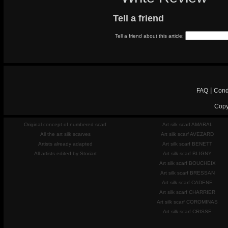
Tell a friend
Tell a friend about this article:
|
FAQ
Cond
Copy
Original concept of numbered scarf
Art silk scarf AMARAL
All the art silk scarves
Art silk scarf AVEZARD
Artists already adapted
Art silk scarf BENETT
All artists edited by Storiart
Art silk scarf BLIGNY
Art silk scarf BOUCHEIX
Art silk scarf BRESSAN
Art silk scarf CADENE
Art silk scarf CHARRIER
Art silk scarf COROMINAS
Art silk scarf CRISSE