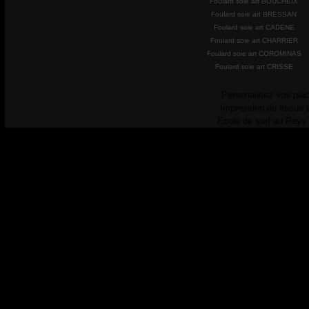
Foulard soie art BOUCHEIX
Foulard soie art BRESSAN
Foulard soie art CADENE
Foulard soie art CHARRIER
Foulard soie art COROMINAS
Foulard soie art CRISSE
Personalisez vos plac
Impression de tissus 
Ecole de surf au Pays