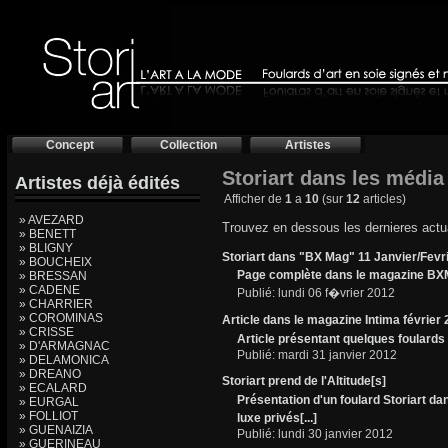
Concept
Collection
Artistes
Storiart dans les média
Artistes déjà édités
Afficher de
1
a
10
(sur
12
articles)
» AVEZARD
Trouvez en dessous les dernieres actua
» BENETT
» BLIGNY
Storiart dans "BX Mag" 11 Janvier/Fevr
» BOUCHEIX
Page complète dans le magazine BXMa
» BRESSAN
» CADENE
Publié: lundi 06 f�vrier 2012
» CHARRIER
» COROMINAS
Article dans le magazine Intima février
» CRISSE
Article présentant quelques foulards S
» D'ARMAGNAC
Publié: mardi 31 janvier 2012
» DELAMONICA
» DREANO
Storiart prend de l'Altitude[s]
» ECALARD
Présentation d'un foulard Storiart d
» EURGAL
» FOLLIOT
luxe privés[...]
» GUENAIZIA
Publié: lundi 30 janvier 2012
» GUERINEAU