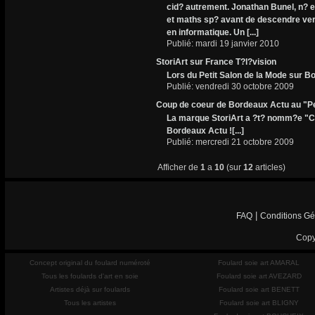
cid? autrement. Jonathan Bunel, n? 
et maths sp? avant de descendre ver
en informatique. Un [...]
Publié: mardi 19 janvier 2010
StoriArt sur France T?l?vision
Lors du Petit Salon de la Mode sur Bor
Publié: vendredi 30 octobre 2009
Coup de coeur de Bordeaux Actu au "Pe
La marque StoriArt a ?t? nomm?e "Cou
Bordeaux Actu ![...]
Publié: mercredi 21 octobre 2009
Afficher de
1
a
10
(sur
12
articles)
|
FAQ
Conditions Gé
Copy
Concept original du foulard numéroté
Foulard soie art AMARAL
Tous les foulards d'art en soie
Foulard soie art AVEZARD
Artistes déjà sur foulards
Foulard soie art BENETT
Tous les artistes
Foulard soie art BLIGNY