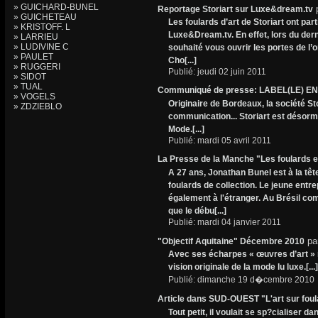
» GUICHARD-BUNEL
Reportage Storiart sur Luxe&dream.tv
» GUICHETEAU
Les foulards d’art de Storiart ont par
» KRISTOFF. L
Luxe&Dream.tv. En effet, lors du der
» LARRIEU
» LUDIVINE C
souhaité vous ouvrir les portes de l’o
» PAULET
Cho[...]
» RUGGERI
Publié: jeudi 02 juin 2011
» SIDOT
» TUAL
Communiqué de presse: LABEL(LE) E
» VOGELS
Originaire de Bordeaux, la société St
» ZDZIEBLO
communication... Storiart est désorma
Mode.[...]
Publié: mardi 05 avril 2011
La Presse de la Manche "Les foulards et
A 27 ans, Jonathan Bunel est à la tête
foulards de collection. Le jeune entre
également à l'étranger. Au Brésil com
que le débu[...]
Publié: mardi 04 janvier 2011
pa
"Objectif Aquitaine" Décembre 2010
Avec ses écharpes « œuvres d’art » 
vision originale de la mode lu luxe.[...]
Publié: dimanche 19 d�cembre 2010
Article dans SUD-OUEST "L'art sur foula
Tout petit, il voulait se sp?cialiser 