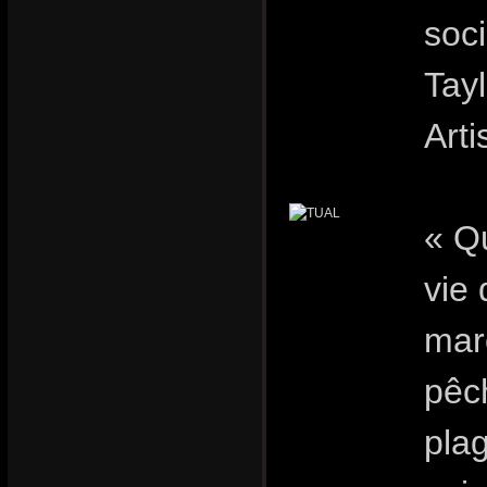
soci
Tay
Art
« Qu
vie
marc
pêc
plag