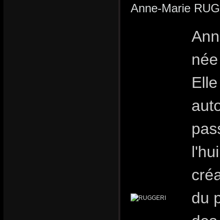
Anne-Marie RU
Ann
née 
Ell
auto
pas
l'hu
créa
du p