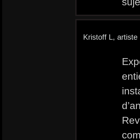
suje
Kristoff L, artist
Exp
enti
inst
d’a
Rev
com