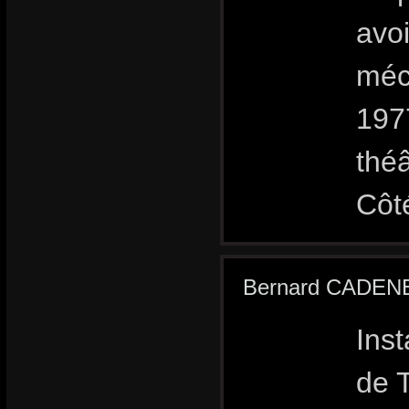
avoi
méc
197
théâ
Côt
Bernard CADEN
Inst
de T