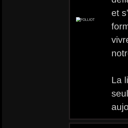
et s
for
vivr
notr
La l
seu
aujo