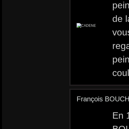
pei
de l
vous
rega
pein
coul
François BOUC
En 