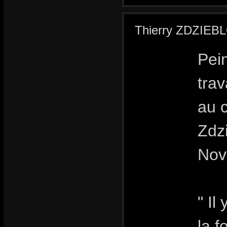
Thierry ZDZIEB
Pei
trav
au 
Zdzi
Nov
" Il
la f