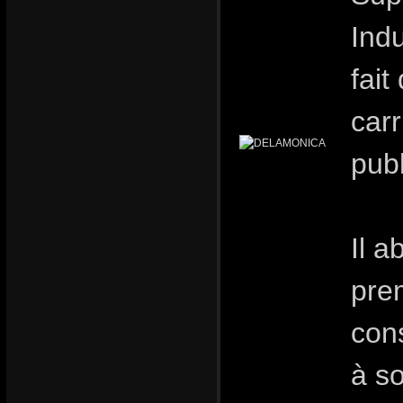
Indu
fai
carr
publ
Il 
pre
con
à s