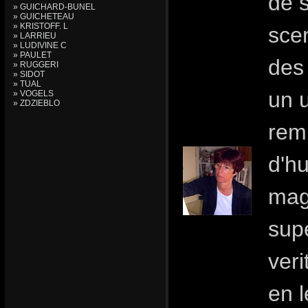
de 
» GUICHARD-BUNEL
» GUICHETEAU
» KRISTOFF. L
sce
» LARRIEU
» LUDIVINE C
» PAULET
des
» RUGGERI
» SIDOT
» TUAL
un 
» VOGELS
» ZDZIEBLO
remp
d'h
magi
sup
ver
en l