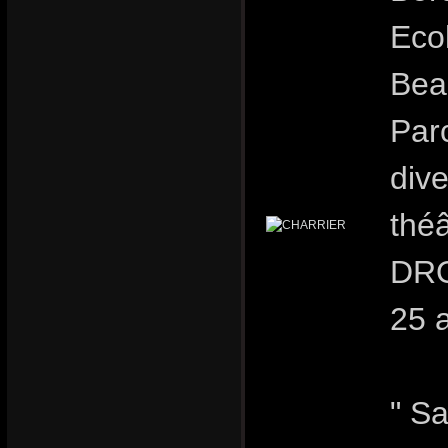
Eco
Bea
Parc
dive
théâ
DRO
25 
" Sa