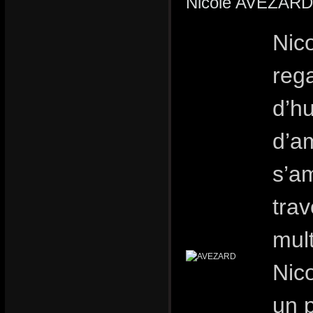
Nicole AVEZARD
Nic
rega
d’h
d’a
s’a
trav
mult
Nic
un p