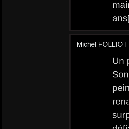
mai
ans
Michel FOLLIOT a
Un 
Son
pein
rena
surp
défi