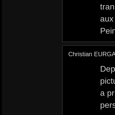
tra
aux 
Pein
Christian EURG
Depu
pict
a pr
pers