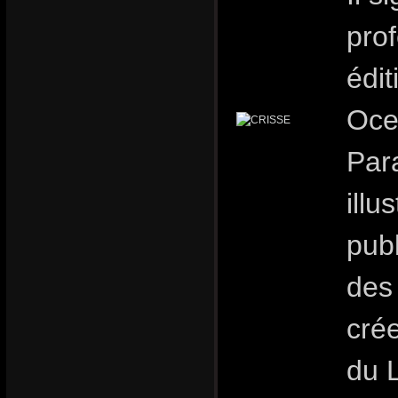
pro
édit
Oce
Para
illu
publ
des 
crée
du 