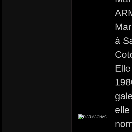
ARM
Mar
à S
Cot
Ell
198
gale
elle
nomb