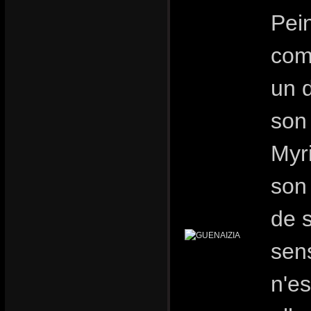
Pei
comm
un 
son 
Myr
son 
de 
sens
n'es