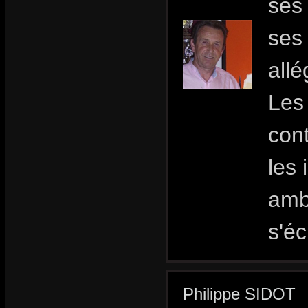
ses 
ses
allé
Les 
cont
les 
amb
s'éc
Philippe SIDOT