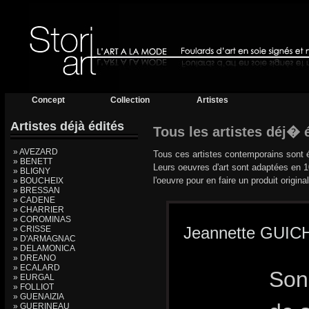
Concept
Collection
Artistes
Artistes déjà édités
Tous les artistes déj� é
» AVEZARD
Tous ces artistes contemporains sont é
» BENETT
Leurs oeuvres d'art sont adaptées en 1
» BLIGNY
l'oeuvre pour en faire un produit original
» BOUCHEIX
» BRESSAN
» CADENE
» CHARRIER
» COROMINAS
Jeannette GUI
» CRISSE
» D'ARMAGNAC
» DELAMONICA
» DREANO
» ECALARD
Son 
» EURGAL
» FOLLIOT
» GUENAIZIA
» GUERINEAU