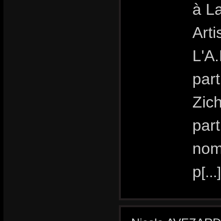
à L
Art
L'A.
part
Zic
part
nom
p
[...]