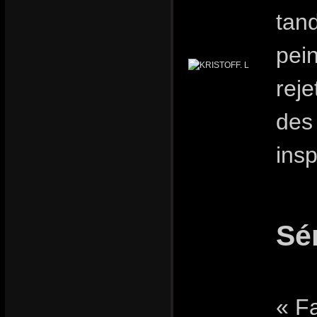
tand
pei
reje
des
insp
Sé
« F