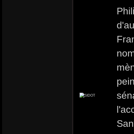
Phil
d'au
Fran
nom
mèn
pei
sén
l'ac
Sant