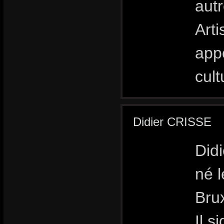
autr
Art
app
cul
Didier CRISSE
Didi
né l
Brux
Il s