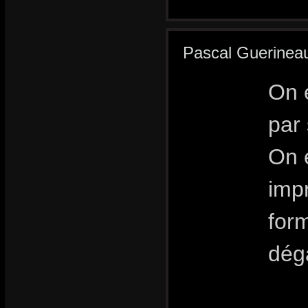
Pascal Guerinea
On e
par 
On 
imp
form
dég