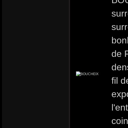
BOU
sur
surr
bon
de 
dens
fil 
expo
l'en
coi