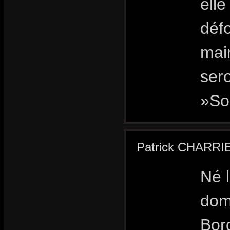
elle
défo
main
sero
»Son
Patrick CHARRI
Né l
domi
Bor