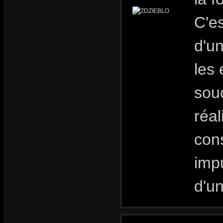
C'es
d'un
les
sou
réal
con
impu
d'u