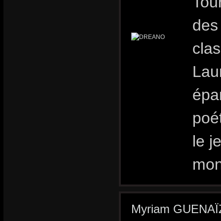
Tour
des
clas
Lau
épa
poét
le j
mon
Myriam GUENAÏ