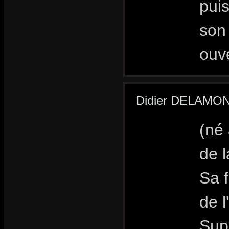
puis
son 
ouve
Didier DELAMONIC
(né 
de l
Sa 
de l
Supé