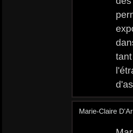
des
per
expo
dans
tan
l'ét
d'a
Marie-Claire D'
Mar