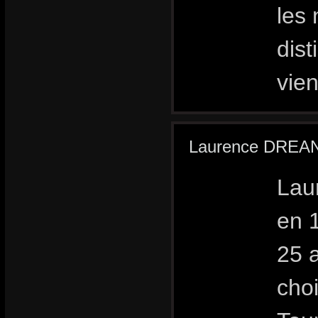
les
dist
vie
Laurence DREA
Lau
en 1
25 
choi