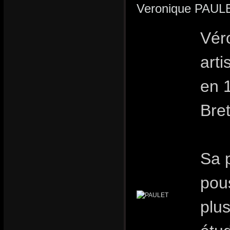
Veronique PAULET
Vér
arti
en 
Bre
Sa p
pou
plus