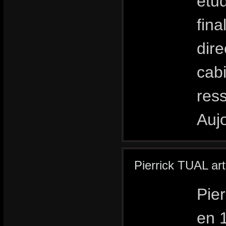
étu
fin
dire
cabi
res
Aujo
Pierrick TUAL art
Pier
en 