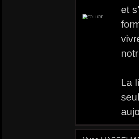
et s
for
vivr
notr
La l
seu
aujo