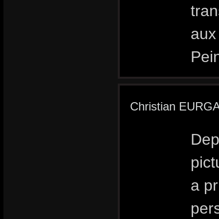
tra
aux 
Pein
Christian EURG
Depu
pict
a pr
pers