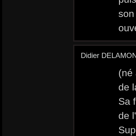
son 
ouve
Didier DELAMONIC
(né 
de l
Sa 
de l
Supé