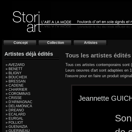
Concept
Collection
Artistes
Artistes déjà édités
Tous les artistes édités
Tous ces artistes contemporains sont (o
» AVEZARD
» BENETT
Leurs oeuvres d'art sont adaptées en 1
» BLIGNY
l'oeuvre pour en faire un produit original
» BOUCHEIX
» BRESSAN
» CADENE
» CHARRIER
» COROMINAS
Jeannette GUI
» CRISSE
» D'ARMAGNAC
» DELAMONICA
» DREANO
» ECALARD
Son 
» EURGAL
» FOLLIOT
» GUENAIZIA
» GUERINEAU