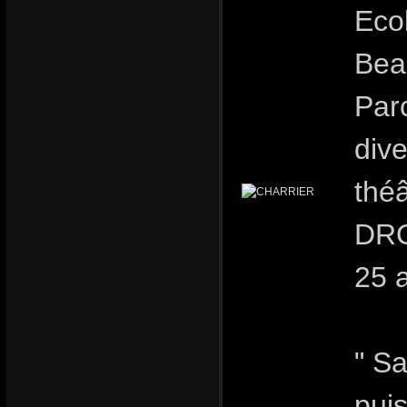
Eco
Bea
Parc
dive
théâ
DRO
25 
" Sa
puis