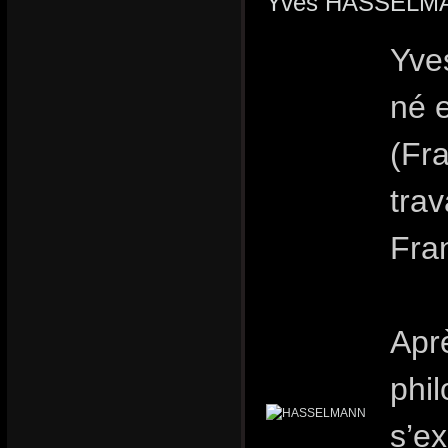
Yves HASSELMAN
Yve
né e
(Fra
trav
Fra
Apr
phil
s’ex