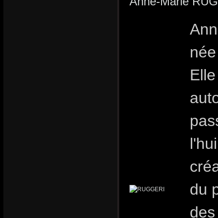
Anne-Marie RU
Ann
née 
Ell
auto
pas
l'hu
créa
du p
des