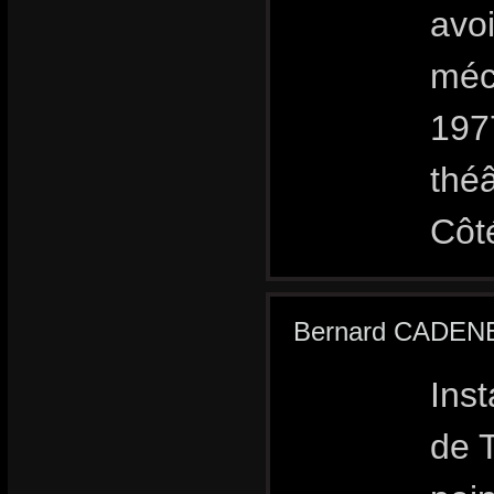
avoi
méc
197
théâ
Côt
Bernard CADEN
Inst
de T