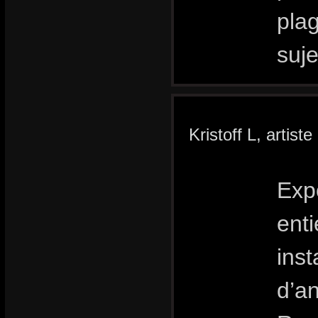
plag
suje
Kristoff L, artist
Exp
enti
inst
d’a