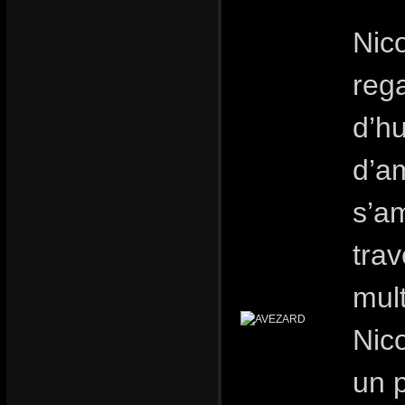
Nic
rega
d’h
d’a
s’a
trav
mult
Nic
un p