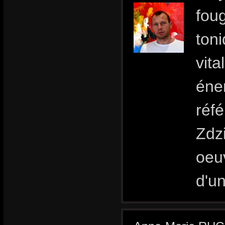
foug
toni
vita
éne
réf
Zdzi
oeu
d'u