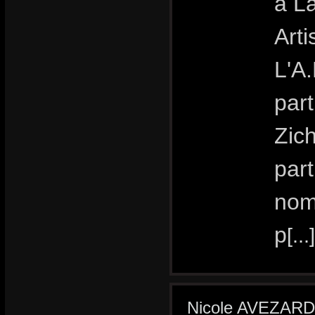
à L
Art
L'A.
part
Zic
part
nom
p
[...]
Nicole AVEZARD