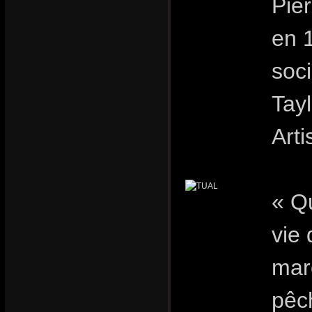
Pier
en 
soci
Tay
Art
« Qu
vie
marc
pêc