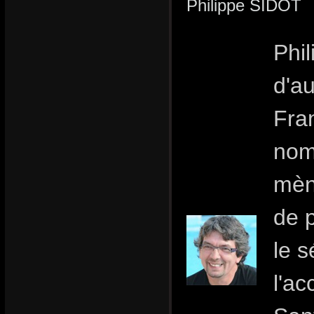
Philippe SIDOT
Phil
d'au
Fran
nom
mèn
de 
le s
l'ac