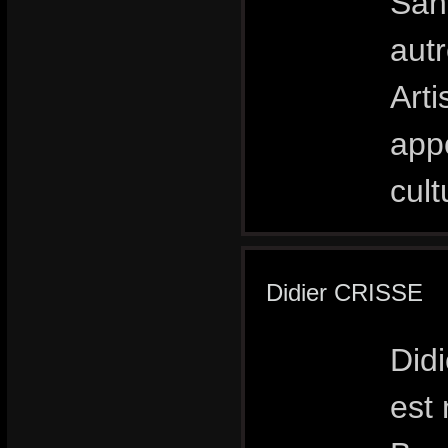
Sant
autr
Art
app
cul
Didier CRISSE
Didi
est 