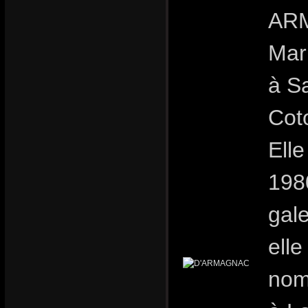
ARM
Mar
à S
Cot
Ell
198
gale
elle
nomb