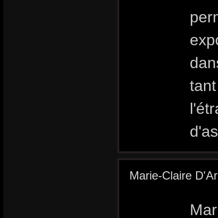
per
expo
dans
tan
l'ét
d'a
Marie-Claire D'
Mar