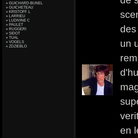
de 
» GUICHARD-BUNEL
» GUICHETEAU
sce
» KRISTOFF. L
» LARRIEU
» LUDIVINE C
» PAULET
des
» RUGGERI
» SIDOT
» TUAL
un 
» VOGELS
» ZDZIEBLO
remp
d'h
magi
sup
ver
en l