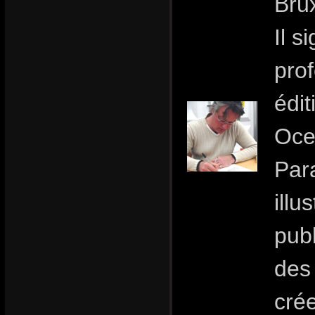
Brux
Il s
pro
édit
Oce
Para
illu
publ
des 
crée