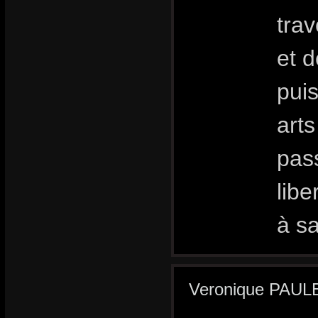
tra
et d
pui
arts
pass
libe
à sa
Veronique PAULET