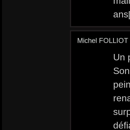
mai
ans
Michel FOLLIOT a
Un 
Son
pein
rena
surp
défi