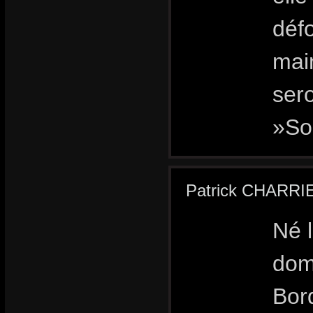
défo
main
sero
»Son
Patrick CHARRI
Né l
domi
Bor