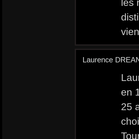
les
dist
vie
Laurence DREA
Lau
en 1
25 
choi
Tour