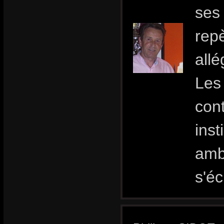
ses 
rep
allé
Les 
cont
inst
amb
s'éc