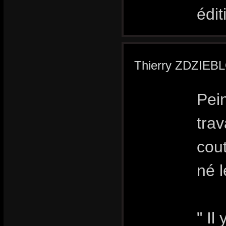
édi
Thierry ZDZIEB
Pei
trav
cout
né 
" Il