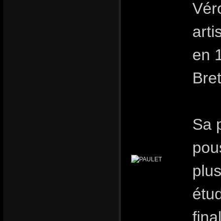
Vér
arti
en 
Bre
Sa p
pou
plus
étu
fin