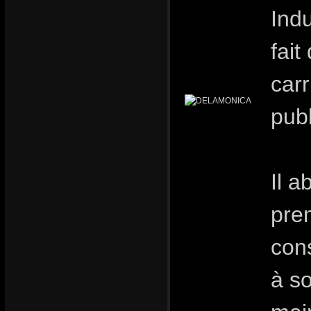
Indu
fai
carr
publ
Il 
pre
con
à s