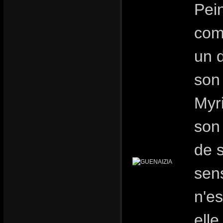
Pei
comm
un 
son 
Myr
son 
de 
sens
n'es
elle