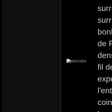
sur
surr
bon
de 
dens
fil 
expo
l'en
coi