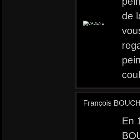
pei
de l
vous
rega
pein
coul
François BOUC
En 
BOU