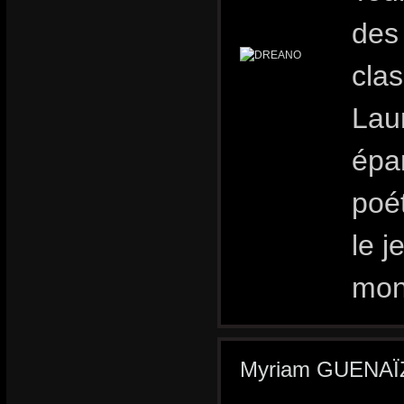
des
clas
Lau
épa
poét
le j
mon
Myriam GUENAÏ