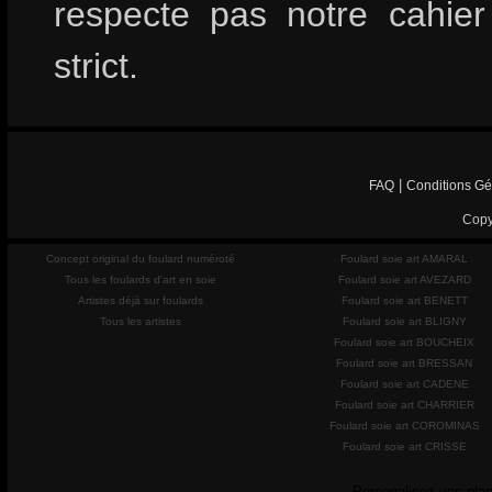
respecte pas notre cahie
strict.
|
FAQ
Conditions Gé
Copy
Concept original du foulard numéroté
Foulard soie art AMARAL
Tous les foulards d'art en soie
Foulard soie art AVEZARD
Artistes déjà sur foulards
Foulard soie art BENETT
Tous les artistes
Foulard soie art BLIGNY
Foulard soie art BOUCHEIX
Foulard soie art BRESSAN
Foulard soie art CADENE
Foulard soie art CHARRIER
Foulard soie art COROMINAS
Foulard soie art CRISSE
Personalisez vos plac