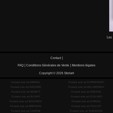
Les 
|
Contact
|
|
FAQ
Conditions Générales de Vente
Mentions légales
Copyright © 2026
Storiart
Foulard soie art AMARAL
Foulard soie art D'ARMAGNAC
Foulard soie art AVEZARD
Foulard soie art DELAMONICA
Foulard soie art BENETT
Foulard soie art DREANO
Foulard soie art BLIGNY
Foulard soie art ECALARD
Foulard soie art BOUCHEIX
Foulard soie art EURGAL
Foulard soie art BRESSAN
Foulard soie art FOLLIOT
Foulard soie art CADENE
Foulard soie art GUENAIZIA