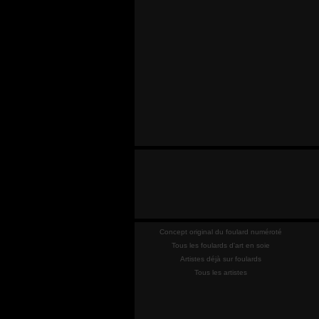
Concept original du foulard numéroté
Tous les foulards d'art en soie
Artistes déjà sur foulards
Tous les artistes