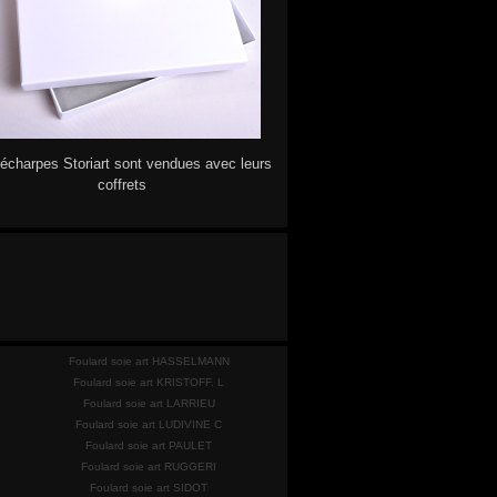
écharpes Storiart sont vendues avec leurs
coffrets
Foulard soie art HASSELMANN
Foulard soie art KRISTOFF. L
Foulard soie art LARRIEU
Foulard soie art LUDIVINE C
Foulard soie art PAULET
Foulard soie art RUGGERI
Foulard soie art SIDOT