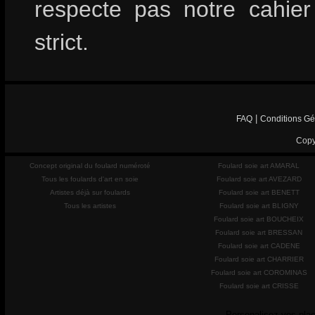
respecte pas notre cahie
strict.
|
FAQ
Conditions Gé
Copy
Concept original du foulard numéroté
Foulard soie art AMARAL
Tous les foulards d'art en soie
Foulard soie art AVEZARD
Artistes déjà sur foulards
Foulard soie art BENETT
Tous les artistes
Foulard soie art BLIGNY
Foulard soie art BOUCHEIX
Foulard soie art BRESSAN
Foulard soie art CADENE
Foulard soie art CHARRIER
Foulard soie art COROMINAS
Foulard soie art CRISSE
Personalisez vos plac