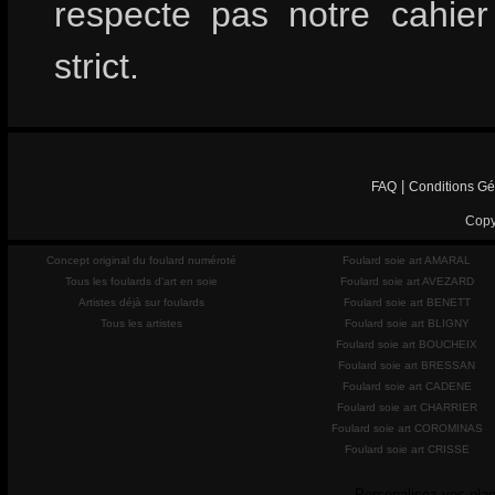
respecte pas notre cahie
strict.
|
FAQ
Conditions Gé
Copy
Concept original du foulard numéroté
Foulard soie art AMARAL
Tous les foulards d'art en soie
Foulard soie art AVEZARD
Artistes déjà sur foulards
Foulard soie art BENETT
Tous les artistes
Foulard soie art BLIGNY
Foulard soie art BOUCHEIX
Foulard soie art BRESSAN
Foulard soie art CADENE
Foulard soie art CHARRIER
Foulard soie art COROMINAS
Foulard soie art CRISSE
Personalisez vos plac