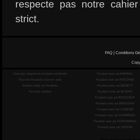
respecte pas notre cahie
strict.
|
FAQ
Conditions Gé
Copy
Concept original du foulard numéroté
Foulard soie art AMARAL
Tous les foulards d'art en soie
Foulard soie art AVEZARD
Artistes déjà sur foulards
Foulard soie art BENETT
Tous les artistes
Foulard soie art BLIGNY
Foulard soie art BOUCHEIX
Foulard soie art BRESSAN
Foulard soie art CADENE
Foulard soie art CHARRIER
Foulard soie art COROMINAS
Foulard soie art CRISSE
Personalisez vos plac