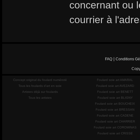
concernant ou les
courrier à l'adr
|
FAQ
Conditions Gé
Copy
Concept original du foulard numéroté
Foulard soie art AMARAL
Tous les foulards d'art en soie
Foulard soie art AVEZARD
Artistes déjà sur foulards
Foulard soie art BENETT
Tous les artistes
Foulard soie art BLIGNY
Foulard soie art BOUCHEIX
Foulard soie art BRESSAN
Foulard soie art CADENE
Foulard soie art CHARRIER
Foulard soie art COROMINAS
Foulard soie art CRISSE