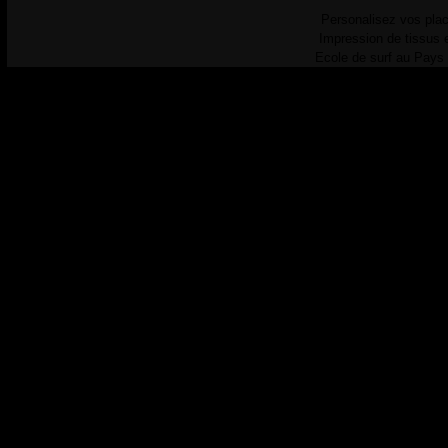
Personalisez vos plac
Impression de tissus 
Ecole de surf au Pays