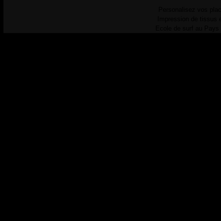
Personalisez vos plac
Impression de tissus 
Ecole de surf au Pays