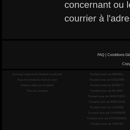
concernant ou les
courrier à l'adr
|
FAQ
Conditions Gé
Copy
Concept original du foulard numéroté
Foulard soie art AMARAL
Tous les foulards d'art en soie
Foulard soie art AVEZARD
Artistes déjà sur foulards
Foulard soie art BENETT
Tous les artistes
Foulard soie art BLIGNY
Foulard soie art BOUCHEIX
Foulard soie art BRESSAN
Foulard soie art CADENE
Foulard soie art CHARRIER
Foulard soie art COROMINAS
Foulard soie art CRISSE