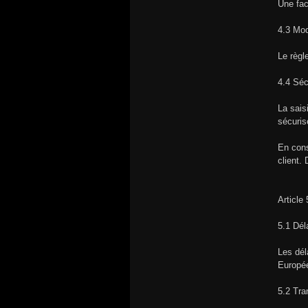
Une fac
4.3 Mod
Le règl
4.4 Séc
La sais
sécuri
En cons
client.
Article 
5.1 Dél
Les dél
Europée
5.2 Tra