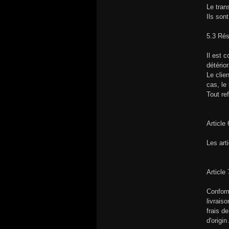
Le tran
Ils son
5.3 Ré
Il est 
détérior
Le clie
cas, le 
Tout ref
Article
Les art
Article 
Conform
livrais
frais d
d'origin