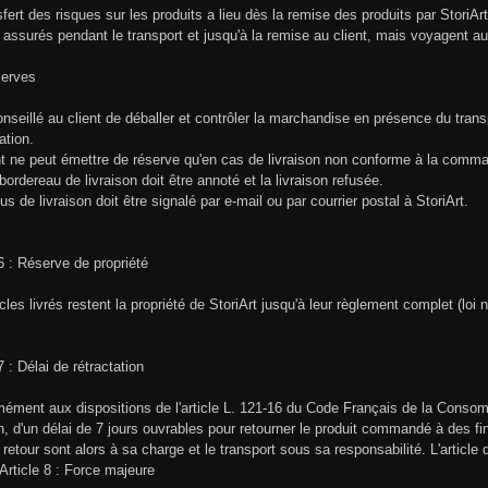
sfert des risques sur les produits a lieu dès la remise des produits par StoriAr
t assurés pendant le transport et jusqu'à la remise au client, mais voyagent aux
serves
conseillé au client de déballer et contrôler la marchandise en présence du trans
ation.
nt ne peut émettre de réserve qu'en cas de livraison non conforme à la comma
bordereau de livraison doit être annoté et la livraison refusée.
us de livraison doit être signalé par e-mail ou par courrier postal à StoriArt.
 6 : Réserve de propriété
icles livrés restent la propriété de StoriArt jusqu'à leur règlement complet (lo
7 : Délai de rétractation
ément aux dispositions de l'article L. 121-16 du Code Français de la Consomm
on, d'un délai de 7 jours ouvrables pour retourner le produit commandé à des
e retour sont alors à sa charge et le transport sous sa responsabilité. L'articl
 Article 8 : Force majeure