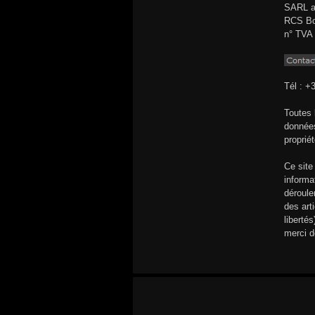
SARL au
RCS Bo
n° TVA 
Tél : +
Toutes 
données
propriét
Ce site
informa
déroule
des arti
liberté
merci d