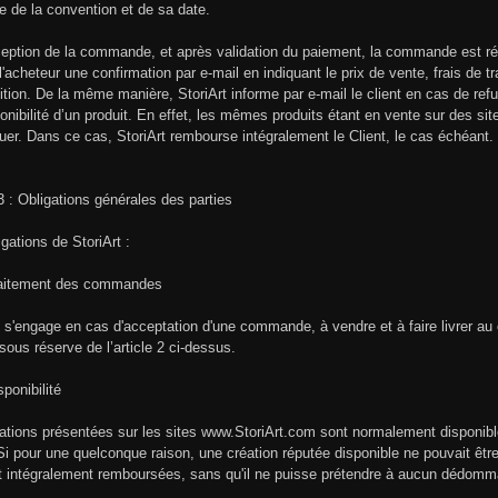
re de la convention et de sa date.
eption de la commande, et après validation du paiement, la commande est rép
 l'acheteur une confirmation par e-mail en indiquant le prix de vente, frais de t
ition. De la même manière, StoriArt informe par e-mail le client en cas de r
ponibilité d’un produit. En effet, les mêmes produits étant en vente sur des site
er. Dans ce cas, StoriArt rembourse intégralement le Client, le cas échéant.
 3 : Obligations générales des parties
igations de StoriArt :
raitement des commandes
t s'engage en cas d'acceptation d'une commande, à vendre et à faire livrer au
 sous réserve de l’article 2 ci-dessus.
ponibilité
ations présentées sur les sites www.StoriArt.com sont normalement disponible
Si pour une quelconque raison, une création réputée disponible ne pouvait êtr
t intégralement remboursées, sans qu'il ne puisse prétendre à aucun dédom