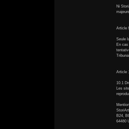
Ni Stor
majeure
Article
Seule l
En cas 
tentati
Tribun
Article 
10.1 Dr
Les sit
reprodu
Mention
StoriArt
B24, B
64480 