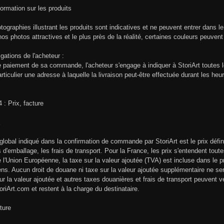
formation sur les produits
tographies illustrant les produits sont indicatives et ne peuvent entrer dans 
nos photos attractives et le plus près de la réalité, certaines couleurs peuvent
igations de l'acheteur :
e paiement de sa commande, l'acheteur s'engage à indiquer à StoriArt toutes l
articulier une adresse à laquelle la livraison peut-être effectuée durant les heu
4 : Prix, facture
x
 global indiqué dans la confirmation de commande par StoriArt est le prix défini
is d'emballage, les frais de transport. Pour la France, les prix s'entendent to
 l'Union Européenne, la taxe sur la valeur ajoutée (TVA) est incluse dans le
ns. Aucun droit de douane ni taxe sur la valeur ajoutée supplémentaire ne ser
ur la valeur ajoutée et autres taxes douanières et frais de transport peuvent ve
riArt.com et restent à la charge du destinataire.
ture