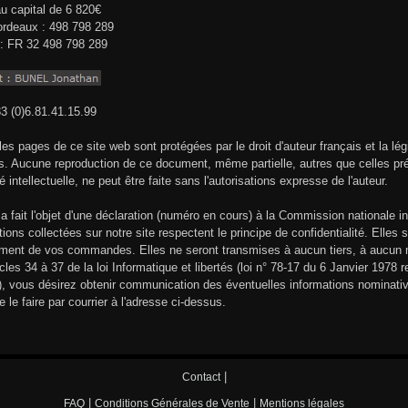
 capital de 6 820€
rdeaux : 498 798 289
: FR 32 498 798 289
33 (0)6.81.41.15.99
les pages de ce site web sont protégées par le droit d'auteur français et la lég
. Aucune reproduction de ce document, même partielle, autres que celles prév
é intellectuelle, ne peut être faite sans l'autorisations expresse de l'auteur.
 a fait l'objet d'une déclaration (numéro en cours) à la Commission nationale in
tions collectées sur notre site respectent le principe de confidentialité. Ell
ment de vos commandes. Elles ne seront transmises à aucun tiers, à aucun mo
cles 34 à 37 de la loi Informatique et libertés (loi n° 78-17 du 6 Janvier 1978 re
s), vous désirez obtenir communication des éventuelles informations nominative
e le faire par courrier à l'adresse ci-dessus.
|
Contact
|
|
FAQ
Conditions Générales de Vente
Mentions légales