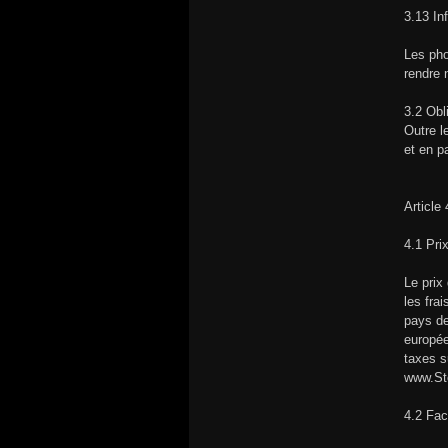
3.13 In
Les pho
rendre 
3.2 Obl
Outre l
et en p
Article 
4.1 Pri
Le prix
les fra
pays de
europée
taxes s
www.Sto
4.2 Fac