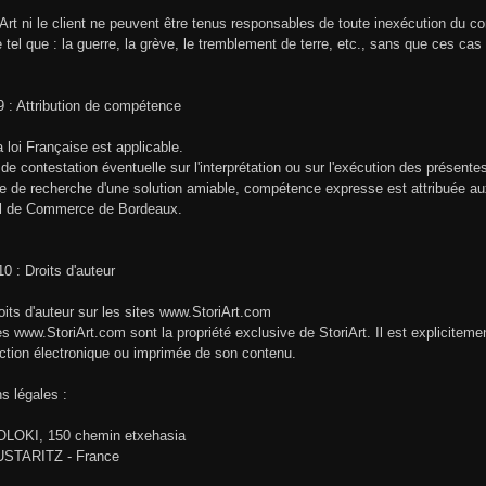
iArt ni le client ne peuvent être tenus responsables de toute inexécution du con
 tel que : la guerre, la grève, le tremblement de terre, etc., sans que ces cas s
 9 : Attribution de compétence
a loi Française est applicable.
de contestation éventuelle sur l'interprétation ou sur l'exécution des présente
ve de recherche d'une solution amiable, compétence expresse est attribuée aux
al de Commerce de Bordeaux.
10 : Droits d'auteur
oits d'auteur sur les sites www.StoriArt.com
es www.StoriArt.com sont la propriété exclusive de StoriArt. Il est explicitemen
ction électronique ou imprimée de son contenu.
s légales :
OLOKI, 150 chemin etxehasia
USTARITZ - France