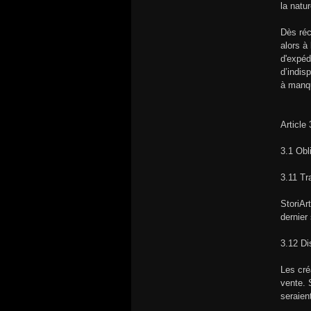
la natu
Dès réc
alors à
d'expéd
d’indis
à manqu
Article
3.1 Obl
3.11 T
StoriAr
dernier
3.12 Dis
Les cré
vente. 
seraien