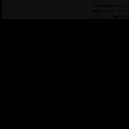
Personalisez vos plac
Impression de tissus 
Ecole de surf au Pays