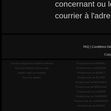
concernant ou les
courrier à l'adr
|
FAQ
Conditions Gé
Copy
Concept original du foulard numéroté
Foulard soie art AMARAL
Tous les foulards d'art en soie
Foulard soie art AVEZARD
Artistes déjà sur foulards
Foulard soie art BENETT
Tous les artistes
Foulard soie art BLIGNY
Foulard soie art BOUCHEIX
Foulard soie art BRESSAN
Foulard soie art CADENE
Foulard soie art CHARRIER
Foulard soie art COROMINAS
Foulard soie art CRISSE