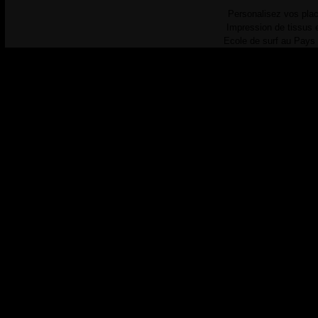
Personalisez vos plac
Impression de tissus 
Ecole de surf au Pays