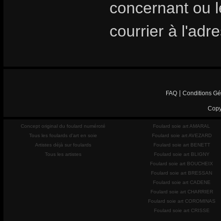
concernant ou les
courrier à l'adr
|
FAQ
Conditions Gé
Copy
Concept original du foulard numéroté
Foulard soie art AMARAL
Tous les foulards d'art en soie
Foulard soie art AVEZARD
Artistes déjà sur foulards
Foulard soie art BENETT
Tous les artistes
Foulard soie art BLIGNY
Foulard soie art BOUCHEIX
Foulard soie art BRESSAN
Foulard soie art CADENE
Foulard soie art CHARRIER
Foulard soie art COROMINAS
Foulard soie art CRISSE