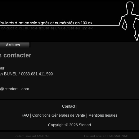
Artistes
 contacter
eur
an BUNEL / 0033.681.411.599
t @ storiart . com
|
Contact
|
|
FAQ
Conditions Générales de Vente
Mentions légales
Copyright © 2026
Storiart
Foulard soie art AMARAL
Foulard soie art D'ARMAGNAC