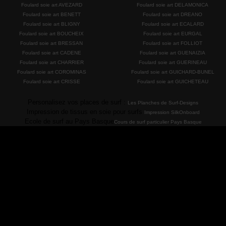
Foulard soie art AVEZARD
Foulard soie art DELAMONICA
Foulard soie art BENETT
Foulard soie art DREANO
Foulard soie art BLIGNY
Foulard soie art ECALARD
Foulard soie art BOUCHEIX
Foulard soie art EURGAL
Foulard soie art BRESSAN
Foulard soie art FOLLIOT
Foulard soie art CADENE
Foulard soie art GUENAIZIA
Foulard soie art CHARRIER
Foulard soie art GUERINEAU
Foulard soie art COROMINAS
Foulard soie art GUICHARD-BUNEL
Foulard soie art CRISSE
Foulard soie art GUICHETEAU
Personalisez vos places de surf :
Les Planches de Surf-Designs
Impression de tissus en soie pour surfs
Impression SilkOnboard
Ecole de surf au Pays Basque
Cours de surf particulier Pays Basque