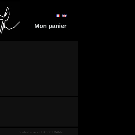
Mon panier
Foulard soie art HASSELMANN