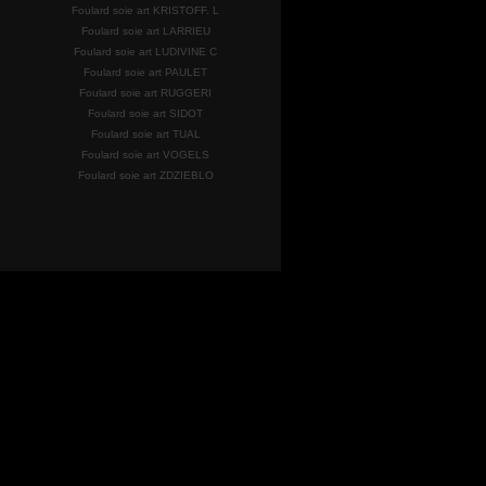
Foulard soie art KRISTOFF. L
Foulard soie art LARRIEU
Foulard soie art LUDIVINE C
Foulard soie art PAULET
Foulard soie art RUGGERI
Foulard soie art SIDOT
Foulard soie art TUAL
Foulard soie art VOGELS
Foulard soie art ZDZIEBLO