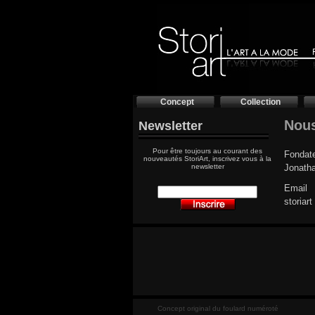
Concept
Collection
Nous
Newsletter
Pour être toujours au courant des
Fondat
nouveautés StoriArt, inscrivez vous à la
newsletter
Jonath
Email
storiar
Concept original du foulard numéroté