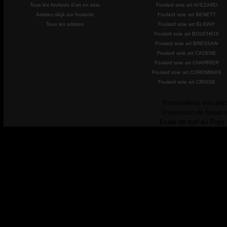
Tous les foulards d'art en soie
Foulard soie art AVEZARD
Artistes déjà sur foulards
Foulard soie art BENETT
Tous les artistes
Foulard soie art BLIGNY
Foulard soie art BOUCHEIX
Foulard soie art BRESSAN
Foulard soie art CADENE
Foulard soie art CHARRIER
Foulard soie art COROMINAS
Foulard soie art CRISSE
Personalisez vos plac
Impression de tissus 
Ecole de surf au Pays