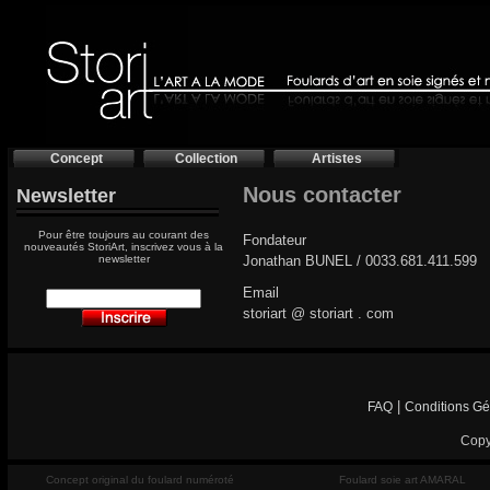
Concept
Collection
Artistes
Nous contacter
Newsletter
Pour être toujours au courant des
Fondateur
nouveautés StoriArt, inscrivez vous à la
newsletter
Jonathan BUNEL / 0033.681.411.599
Email
storiart @ storiart . com
|
FAQ
Conditions Gé
Copy
Concept original du foulard numéroté
Foulard soie art AMARAL