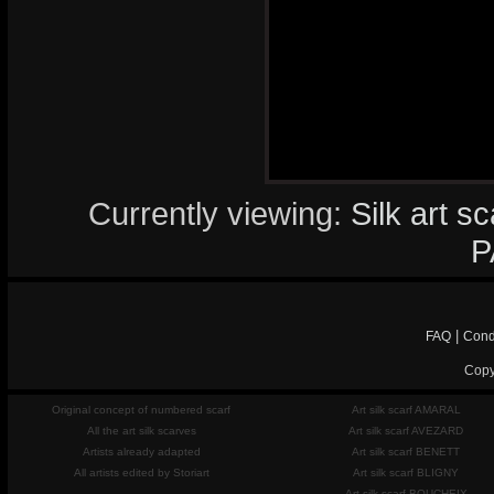
Currently viewing:
Silk art s
P
|
FAQ
Cond
Copy
Original concept of numbered scarf
Art silk scarf AMARAL
All the art silk scarves
Art silk scarf AVEZARD
Artists already adapted
Art silk scarf BENETT
All artists edited by Storiart
Art silk scarf BLIGNY
Art silk scarf BOUCHEIX