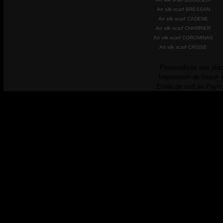
Art silk scarf BRESSAN
Art silk scarf CADENE
Art silk scarf CHARRIER
Art silk scarf COROMINAS
Art silk scarf CRISSE
Personalisez vos plac
Impression de tissus 
Ecole de surf au Pays