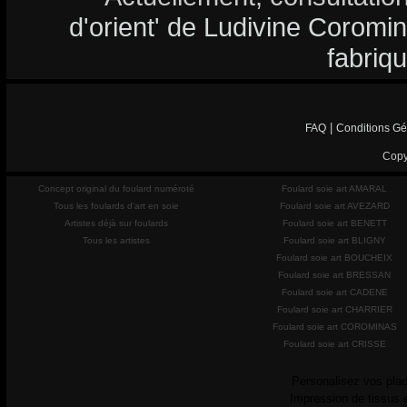
d'orient' de Ludivine Coromina
fabriq
|
FAQ
Conditions Gé
Copy
Concept original du foulard numéroté
Foulard soie art AMARAL
Tous les foulards d'art en soie
Foulard soie art AVEZARD
Artistes déjà sur foulards
Foulard soie art BENETT
Tous les artistes
Foulard soie art BLIGNY
Foulard soie art BOUCHEIX
Foulard soie art BRESSAN
Foulard soie art CADENE
Foulard soie art CHARRIER
Foulard soie art COROMINAS
Foulard soie art CRISSE
Personalisez vos plac
Impression de tissus 