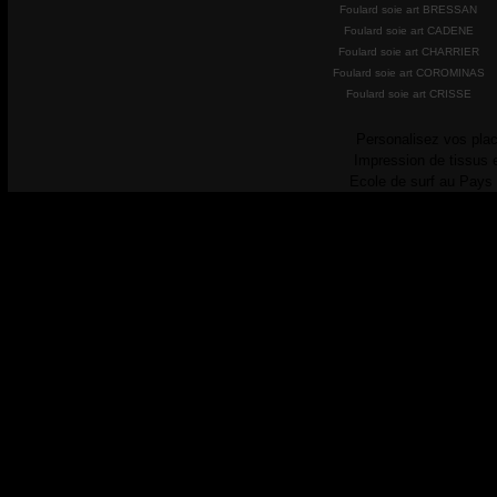
Foulard soie art BRESSAN
Foulard soie art CADENE
Foulard soie art CHARRIER
Foulard soie art COROMINAS
Foulard soie art CRISSE
Personalisez vos plac
Impression de tissus 
Ecole de surf au Pays