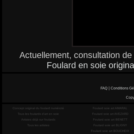
Actuellement, consultation de
Foulard en soie origina
|
FAQ
Conditions Gé
Copy
Concept original du foulard numéroté
Foulard soie art AMARAL
Tous les foulards d'art en soie
Foulard soie art AVEZARD
Artistes déjà sur foulards
Foulard soie art BENETT
Tous les artistes
Foulard soie art BLIGNY
Foulard soie art BOUCHEIX