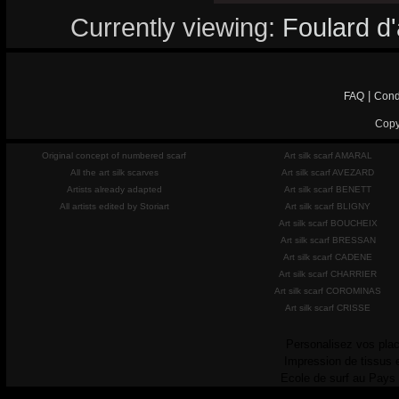
Currently viewing:
Foulard d'
|
FAQ
Cond
Copy
Original concept of numbered scarf
Art silk scarf AMARAL
All the art silk scarves
Art silk scarf AVEZARD
Artists already adapted
Art silk scarf BENETT
All artists edited by Storiart
Art silk scarf BLIGNY
Art silk scarf BOUCHEIX
Art silk scarf BRESSAN
Art silk scarf CADENE
Art silk scarf CHARRIER
Art silk scarf COROMINAS
Art silk scarf CRISSE
Personalisez vos plac
Impression de tissus 
Ecole de surf au Pays