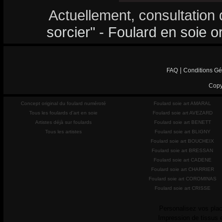
Actuellement, consultation 
sorcier" - Foulard en soie or
|
FAQ
Conditions Gé
Copy
Concept original du foulard numéroté
Foulard soie art AMARAL
Tous les foulards d'art en soie
Foulard soie art AVEZARD
Artistes déjà sur foulards
Foulard soie art BENETT
Tous les artistes
Foulard soie art BLIGNY
Foulard soie art BOUCHEIX
Foulard soie art BRESSAN
Foulard soie art CADENE
Foulard soie art CHARRIER
Foulard soie art COROMINAS
Foulard soie art CRISSE
Personalisez vos plac
Impression de tissus 