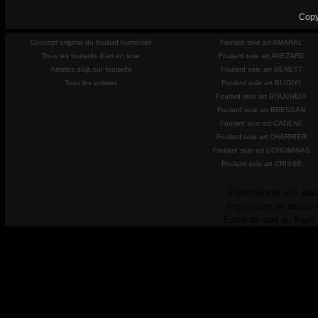
Copy
Concept original du foulard numéroté
Foulard soie art AMARAL
Tous les foulards d'art en soie
Foulard soie art AVEZARD
Artistes déjà sur foulards
Foulard soie art BENETT
Tous les artistes
Foulard soie art BLIGNY
Foulard soie art BOUCHEIX
Foulard soie art BRESSAN
Foulard soie art CADENE
Foulard soie art CHARRIER
Foulard soie art COROMINAS
Foulard soie art CRISSE
Personalisez vos plac
Impression de tissus 
Ecole de surf au Pays