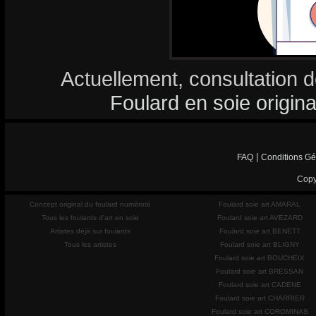
Actuellement, consultation d
Foulard en soie origina
|
FAQ
Conditions Gé
Copy
Concept original du foulard numéroté
Foulard soie art AMARAL
Tous les foulards d'art en soie
Foulard soie art AVEZARD
Artistes déjà sur foulards
Foulard soie art BENETT
Tous les artistes
Foulard soie art BLIGNY
Foulard soie art BOUCHEIX
Foulard soie art BRESSAN
Foulard soie art CADENE
Foulard soie art CHARRIER
Foulard soie art COROMINAS