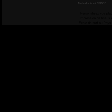
Foulard soie art CRISSE
Personalisez vos plac
Impression de tissus 
Ecole de surf au Pays