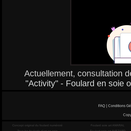
Actuellement, consultation d
"Activity" - Foulard en soie o
|
FAQ
Conditions Gé
Copy
Concept original du foulard numéroté
Foulard soie art AMARAL
Tous les foulards d'art en soie
Foulard soie art AVEZARD