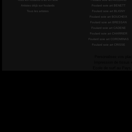
Artistes déjà sur foulards
Foulard soie art BENETT
Tous les artistes
Foulard soie art BLIGNY
Foulard soie art BOUCHEIX
Foulard soie art BRESSAN
Foulard soie art CADENE
Foulard soie art CHARRIER
Foulard soie art COROMINAS
Foulard soie art CRISSE
Personalisez vos plac
Impression de tissus 
Ecole de surf au Pays