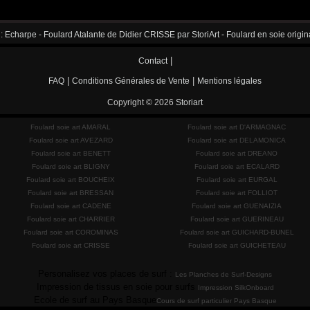
 :
Echarpe - Foulard Atalante de Didier CRISSE par StoriArt - Foulard en soie origina
|
Contact
|
|
FAQ
Conditions Générales de Vente
Mentions légales
Copyright © 2026
Storiart
Foulard soie art AMARAL
Foulard soie art D'ARMAGNAC
Foulard soie art AVEZARD
Foulard soie art DELAMONICA
Foulard soie art BENETT
Foulard soie art DREANO
Foulard soie art BLIGNY
Foulard soie art ECALARD
Foulard soie art BOUCHEIX
Foulard soie art EURGAL
Foulard soie art BRESSAN
Foulard soie art FOLLIOT
Foulard soie art CADENE
Foulard soie art GUENAIZIA
Foulard soie art CHARRIER
Foulard soie art GUERINEAU
Foulard soie art COROMINAS
Foulard soie art GUICHARD-BUNEL
Foulard soie art CRISSE
Foulard soie art GUICHETEAU
Personalisez vos places de surf :
Les Planches de Surf-Designs
Impression de tissus en soie pour surfs
Impression SilkOnboard
Ecole de surf au Pays Basque
Cours de surf particulier Pays Basque