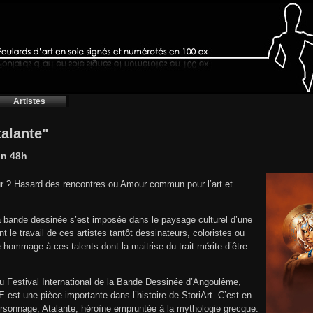
Artistes
talante"
on 48h
ur ? Hasard des rencontres ou Amour commun pour l’art et
a bande dessinée s’est imposée dans le paysage culturel d’une
t le travail de ces artistes tantôt dessinateurs, coloristes ou
e hommage à ces talents dont la maitrise du trait mérite d’être
u Festival International de la Bande Dessinée d’Angoulême,
 est une pièce importante dans l’histoire de StoriArt. C’est en
personnage; Atalante, héroïne empruntée à la mythologie grecque.