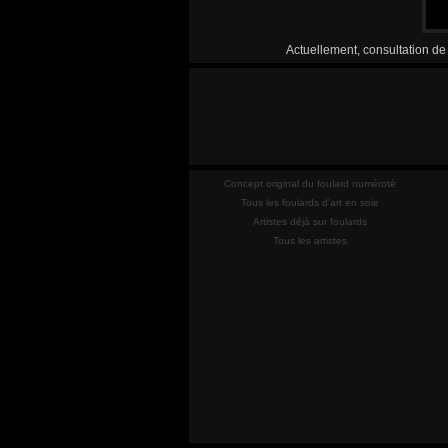
Actuellement, consultation de
Concept original du foulard numéroté
Tous les foulards d'art en soie
Artistes déjà sur foulards
Tous les artistes