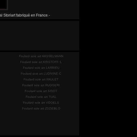
l Storiart fabriqué en France -
Foulard soie art HASSELMANN
Foulard soie art KRISTOFF. L
Foulard soie art LARRIEU
Foulard soie art LUDIVINE C
Foulard soie art PAULET
Foulard soie art RUGGERI
Foulard soie art SIDOT
Foulard soie art TUAL
Foulard soie art VOGELS
Foulard soie art ZDZIEBLO