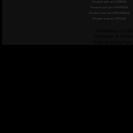
Foulard soie art CADENE
Foulard soie art CHARRIER
Foulard soie art COROMINAS
Foulard soie art CRISSE
Personalisez vos plac
Impression de tissus 
Ecole de surf au Pays