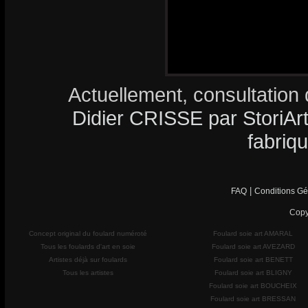
Actuellement, consultation 
Didier CRISSE par StoriArt 
fabriq
|
FAQ
Conditions Gé
Copy
Concept original du foulard numéroté
Foulard soie art AMARAL
Tous les foulards d'art en soie
Foulard soie art AVEZARD
Artistes déjà sur foulards
Foulard soie art BENETT
Tous les artistes
Foulard soie art BLIGNY
Foulard soie art BOUCHEIX
Foulard soie art BRESSAN