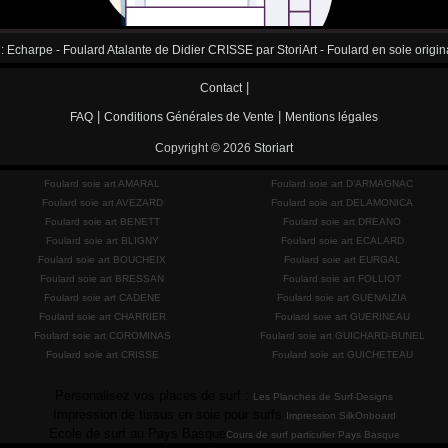
 :
Echarpe - Foulard Atalante de Didier CRISSE par StoriArt - Foulard en soie origina
|
Contact
|
|
FAQ
Conditions Générales de Vente
Mentions légales
Copyright © 2026
Storiart
Foulard soie art AMARAL
Foulard soie art D'ARMAGNAC
Foulard soie art AVEZARD
Foulard soie art DELAMONICA
Foulard soie art BENETT
Foulard soie art DREANO
Foulard soie art BLIGNY
Foulard soie art ECALARD
Foulard soie art BOUCHEIX
Foulard soie art EURGAL
Foulard soie art BRESSAN
Foulard soie art FOLLIOT
Foulard soie art CADENE
Foulard soie art GUENAIZIA
Foulard soie art CHARRIER
Foulard soie art GUERINEAU
Foulard soie art COROMINAS
Foulard soie art GUICHARD-BUNEL
Foulard soie art CRISSE
Foulard soie art GUICHETEAU
Personalisez vos places de surf :
Les Planches de Surf-Designs
Impression de tissus en soie pour surfs
Impression SilkOnboard
Ecole de surf au Pays Basque
Cours de surf particulier Pays Basque