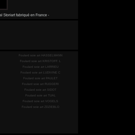
l Storiart fabriqué en France -
Foulard soie art HASSELMANN
Foulard soie art KRISTOFF. L
Foulard soie art LARRIEU
Foulard soie art LUDIVINE C
Foulard soie art PAULET
Foulard soie art RUGGERI
Foulard soie art SIDOT
Foulard soie art TUAL
Foulard soie art VOGELS
Foulard soie art ZDZIEBLO