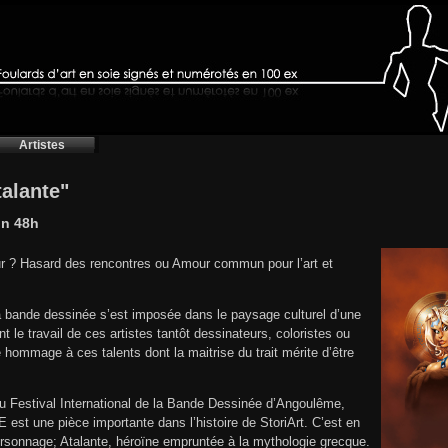
Artistes
talante"
on 48h
ur ? Hasard des rencontres ou Amour commun pour l’art et
a bande dessinée s’est imposée dans le paysage culturel d’une
t le travail de ces artistes tantôt dessinateurs, coloristes ou
e hommage à ces talents dont la maitrise du trait mérite d’être
u Festival International de la Bande Dessinée d’Angoulême,
 est une pièce importante dans l’histoire de StoriArt. C’est en
personnage; Atalante, héroïne empruntée à la mythologie grecque.