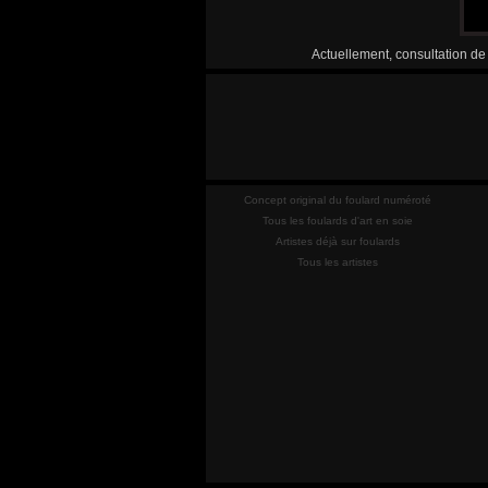
Actuellement, consultation de
Concept original du foulard numéroté
Tous les foulards d'art en soie
Artistes déjà sur foulards
Tous les artistes