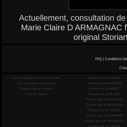
Actuellement, consultation de
Marie Claire D ARMAGNAC fa
original Storia
|
FAQ
Conditions Gé
Copy
Concept original du foulard numéroté
Foulard soie art AMARAL
Tous les foulards d'art en soie
Foulard soie art AVEZARD
Artistes déjà sur foulards
Foulard soie art BENETT
Tous les artistes
Foulard soie art BLIGNY
Foulard soie art BOUCHEIX
Foulard soie art BRESSAN
Foulard soie art CADENE
Foulard soie art CHARRIER
Foulard soie art COROMINAS
Foulard soie art CRISSE