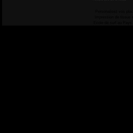
Personalisez vos plac
Impression de tissus 
Ecole de surf au Pays