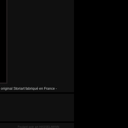
original Storiart fabriqué en France -
Foulard soie art HASSELMANN