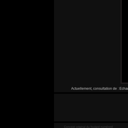
Actuellement, consultation de :
Echar
Concept original du foulard numéroté