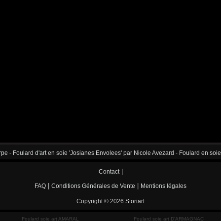
pe - Foulard d'art en soie 'Josianes Envolees' par Nicole Avezard - Foulard en soie 
|
Contact
|
|
FAQ
Conditions Générales de Vente
Mentions légales
Copyright © 2026
Storiart
Foulard soie art AMARAL
Foulard soie art D'ARMAGNAC