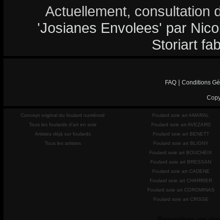
Actuellement, consultation 
'Josianes Envolees' par Nicol
Storiart fa
|
FAQ
Conditions Gé
Copy
Concept original du foulard numéroté
Foulard soie art AMARAL
Tous les foulards d'art en soie
Foulard soie art AVEZARD
Artistes déjà sur foulards
Foulard soie art BENETT
Tous les artistes
Foulard soie art BLIGNY
Foulard soie art BOUCHEIX
Foulard soie art BRESSAN
Foulard soie art CADENE
Foulard soie art CHARRIER
Foulard soie art COROMINAS
Foulard soie art CRISSE
Personalisez vos plac