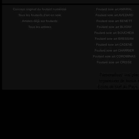
Concept original du foulard numéroté
Foulard soie art AMARAL
Tous les foulards d'art en soie
Foulard soie art AVEZARD
Artistes déjà sur foulards
Foulard soie art BENETT
Tous les artistes
Foulard soie art BLIGNY
Foulard soie art BOUCHEIX
Foulard soie art BRESSAN
Foulard soie art CADENE
Foulard soie art CHARRIER
Foulard soie art COROMINAS
Foulard soie art CRISSE
Personalisez vos plac
Impression de tissus 
Ecole de surf au Pays