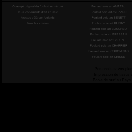
Concept original du foulard numéroté
Foulard soie art AMARAL
Tous les foulards d'art en soie
Foulard soie art AVEZARD
Artistes déjà sur foulards
Foulard soie art BENETT
Tous les artistes
Foulard soie art BLIGNY
Foulard soie art BOUCHEIX
Foulard soie art BRESSAN
Foulard soie art CADENE
Foulard soie art CHARRIER
Foulard soie art COROMINAS
Foulard soie art CRISSE
Personalisez vos plac
Impression de tissus 
Ecole de surf au Pays