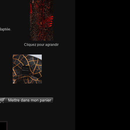
daptée.
Cliquez pour agrandir