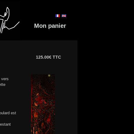
Mon panier
125.00€ TTC
e vers
ette
oulard est
restant