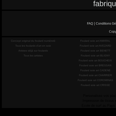
fabriq
|
FAQ
Conditions Gé
Copy
Concept original du foulard numéroté
Foulard soie art AMARAL
Tous les foulards d'art en soie
Foulard soie art AVEZARD
Artistes déjà sur foulards
Foulard soie art BENETT
Tous les artistes
Foulard soie art BLIGNY
Foulard soie art BOUCHEIX
Foulard soie art BRESSAN
Foulard soie art CADENE
Foulard soie art CHARRIER
Foulard soie art COROMINAS
Foulard soie art CRISSE
Personalisez vos plac
Impression de tissus 
Ecole de surf au Pays