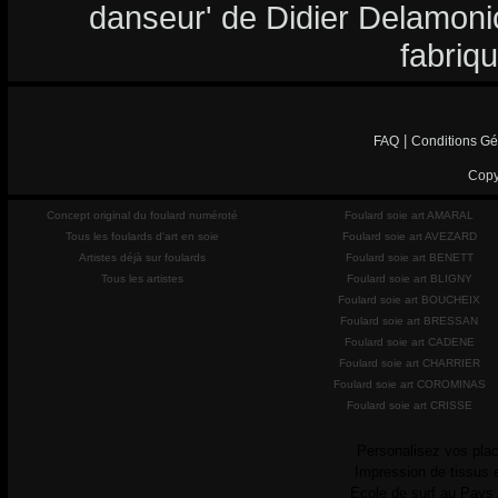
danseur' de Didier Delamonica
fabriq
|
FAQ
Conditions Gé
Copy
Concept original du foulard numéroté
Foulard soie art AMARAL
Tous les foulards d'art en soie
Foulard soie art AVEZARD
Artistes déjà sur foulards
Foulard soie art BENETT
Tous les artistes
Foulard soie art BLIGNY
Foulard soie art BOUCHEIX
Foulard soie art BRESSAN
Foulard soie art CADENE
Foulard soie art CHARRIER
Foulard soie art COROMINAS
Foulard soie art CRISSE
Personalisez vos plac
Impression de tissus 
Ecole de surf au Pays