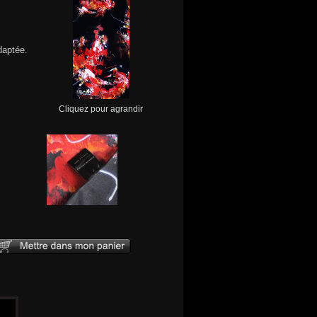
daptée.
Cliquez pour agrandir