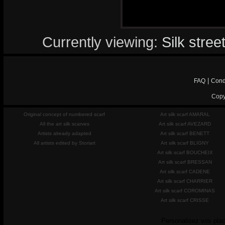
Currently viewing:
Silk stre
|
FAQ
Cond
Copy
Original concept of numbered scarf
Art silk scarf AMARAL
All the art silk scarves
Art silk scarf AVEZARD
Artists already adapted
Art silk scarf BENETT
All artists edited by Storiart
Art silk scarf BLIGNY
Art silk scarf BOUCHEIX
Art silk scarf BRESSAN
Art silk scarf CADENE
Art silk scarf CHARRIER
Art silk scarf COROMINAS
Art silk scarf CRISSE
Personalisez vos plac