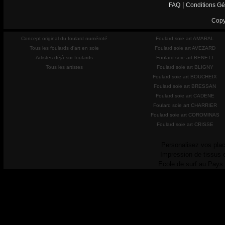
|
FAQ
Conditions Gé
Copy
Concept original du foulard numéroté
Foulard soie art AMARAL
Tous les foulards d'art en soie
Foulard soie art AVEZARD
Artistes déjà sur foulards
Foulard soie art BENETT
Tous les artistes
Foulard soie art BLIGNY
Foulard soie art BOUCHEIX
Foulard soie art BRESSAN
Foulard soie art CADENE
Foulard soie art CHARRIER
Foulard soie art COROMINAS
Foulard soie art CRISSE
Personalisez vos plac
Impression de tissus 
Ecole de surf au Pays