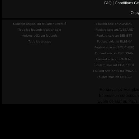
|
FAQ
Conditions Gé
Copy
Concept original du foulard numéroté
Foulard soie art AMARAL
Tous les foulards d'art en soie
Foulard soie art AVEZARD
Artistes déjà sur foulards
Foulard soie art BENETT
Tous les artistes
Foulard soie art BLIGNY
Foulard soie art BOUCHEIX
Foulard soie art BRESSAN
Foulard soie art CADENE
Foulard soie art CHARRIER
Foulard soie art COROMINAS
Foulard soie art CRISSE
Personalisez vos plac
Impression de tissus 
Ecole de surf au Pays