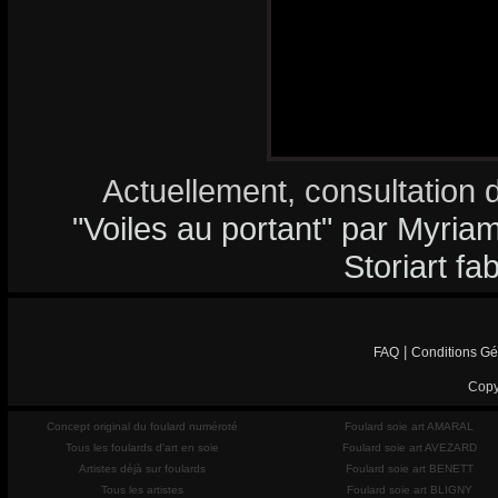
Actuellement, consultation 
"Voiles au portant" par Myriam
Storiart fa
|
FAQ
Conditions Gé
Copy
Concept original du foulard numéroté
Foulard soie art AMARAL
Tous les foulards d'art en soie
Foulard soie art AVEZARD
Artistes déjà sur foulards
Foulard soie art BENETT
Tous les artistes
Foulard soie art BLIGNY