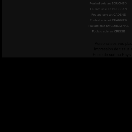
Foulard soie art BOUCHEIX
Foulard soie art BRESSAN
Foulard soie art CADENE
Foulard soie art CHARRIER
Foulard soie art COROMINAS
Foulard soie art CRISSE
Personalisez vos plac
Impression de tissus 
Ecole de surf au Pays