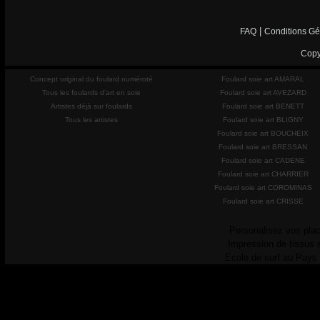
|
FAQ
Conditions Gé
Copy
Concept original du foulard numéroté
Foulard soie art AMARAL
Tous les foulards d'art en soie
Foulard soie art AVEZARD
Artistes déjà sur foulards
Foulard soie art BENETT
Tous les artistes
Foulard soie art BLIGNY
Foulard soie art BOUCHEIX
Foulard soie art BRESSAN
Foulard soie art CADENE
Foulard soie art CHARRIER
Foulard soie art COROMINAS
Foulard soie art CRISSE
Personalisez vos plac
Impression de tissus 
Ecole de surf au Pays