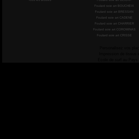
Foulard soie art BOUCHEIX
Foulard soie art BRESSAN
Foulard soie art CADENE
Foulard soie art CHARRIER
Foulard soie art COROMINAS
Foulard soie art CRISSE
Personalisez vos plac
Impression de tissus 
Ecole de surf au Pays