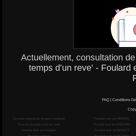
Actuellement, consultation de
temps d'un reve' - Foulard e
|
FAQ
Conditions Gé
Copy
Concept original du foulard numéroté
Foulard soie art AMARAL
Tous les foulards d'art en soie
Foulard soie art AVEZARD
Artistes déjà sur foulards
Foulard soie art BENETT
Tous les artistes
Foulard soie art BLIGNY