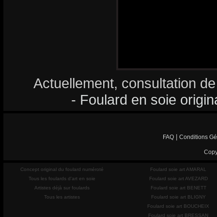
Actuellement, consultation de
- Foulard en soie origin
|
FAQ
Conditions Gé
Copy
Concept original du foulard numéroté
Foulard soie art AMARAL
Tous les foulards d'art en soie
Foulard soie art AVEZARD
Artistes déjà sur foulards
Foulard soie art BENETT
Tous les artistes
Foulard soie art BLIGNY
Foulard soie art BOUCHEIX
Foulard soie art BRESSAN