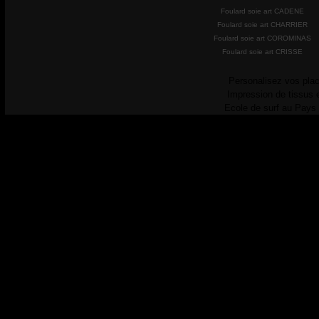
Foulard soie art CADENE
Foulard soie art CHARRIER
Foulard soie art COROMINAS
Foulard soie art CRISSE
Personalisez vos plac
Impression de tissus 
Ecole de surf au Pays