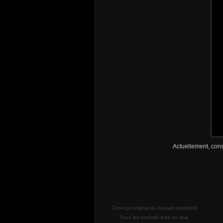
Actuellement, cons
Concept original du foulard numéroté
Tous les foulards d'art en soie