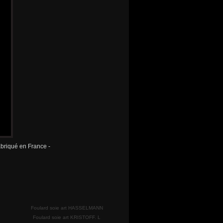
fabriqué en France -
Foulard soie art HASSELMANN
Foulard soie art KRISTOFF. L