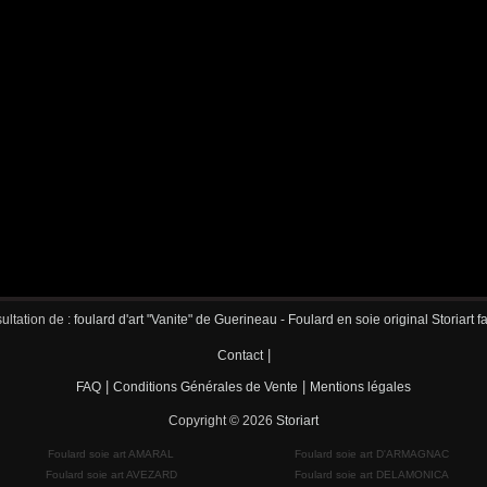
ultation de :
foulard d'art "Vanite" de Guerineau - Foulard en soie original Storiart 
|
Contact
|
|
FAQ
Conditions Générales de Vente
Mentions légales
Copyright © 2026
Storiart
Foulard soie art AMARAL
Foulard soie art D'ARMAGNAC
Foulard soie art AVEZARD
Foulard soie art DELAMONICA