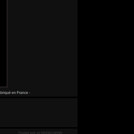
fabriqué en France -
Foulard soie art HASSELMANN