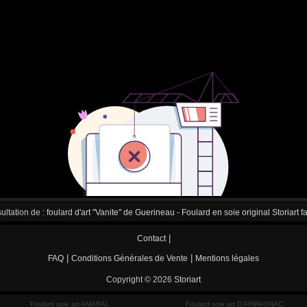
ultation de :
foulard d'art "Vanite" de Guerineau - Foulard en soie original Storiart 
|
Contact
|
|
FAQ
Conditions Générales de Vente
Mentions légales
Copyright © 2026
Storiart
Foulard soie art AMARAL
Foulard soie art D'ARMAGNAC