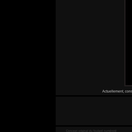
Actuellement, cons
Concept original du foulard numéroté