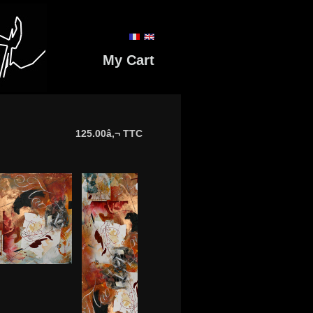
My Cart
125.00â‚¬ TTC