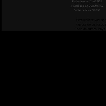
Foulard soie art CHARRIER
Foulard soie art COROMINAS
Foulard soie art CRISSE
Personalisez vos plac
Impression de tissus 
Ecole de surf au Pays