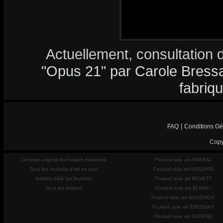
Actuellement, consultation 
"Opus 21" par Carole Bressan
fabriq
|
FAQ
Conditions Gé
Copy
Concept original du foulard numéroté
Foulard soie art AMARAL
Tous les foulards d'art en soie
Foulard soie art AVEZARD
Artistes déjà sur foulards
Foulard soie art BENETT
Tous les artistes
Foulard soie art BLIGNY
Foulard soie art BOUCHEIX
Foulard soie art BRESSAN
Foulard soie art CADENE