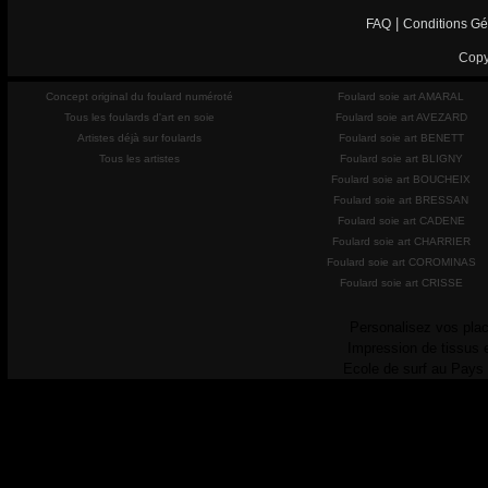
|
FAQ
Conditions Gé
Copy
Concept original du foulard numéroté
Foulard soie art AMARAL
Tous les foulards d'art en soie
Foulard soie art AVEZARD
Artistes déjà sur foulards
Foulard soie art BENETT
Tous les artistes
Foulard soie art BLIGNY
Foulard soie art BOUCHEIX
Foulard soie art BRESSAN
Foulard soie art CADENE
Foulard soie art CHARRIER
Foulard soie art COROMINAS
Foulard soie art CRISSE
Personalisez vos plac
Impression de tissus 
Ecole de surf au Pays