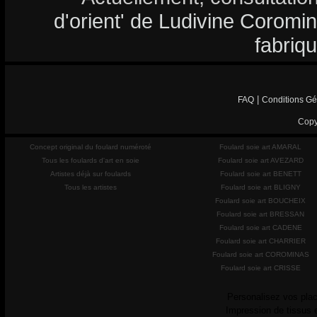
d'orient' de Ludivine Coromina
fabriq
|
FAQ
Conditions Gé
Copy
Concept original du foulard numéroté
Foulard soie art AMARAL
Tous les foulards d'art en soie
Foulard soie art AVEZARD
Artistes déjà sur foulards
Foulard soie art BENETT
Tous les artistes
Foulard soie art BLIGNY
Foulard soie art BOUCHEIX
Foulard soie art BRESSAN
Foulard soie art CADENE
Foulard soie art CHARRIER
Foulard soie art COROMINAS
Foulard soie art CRISSE
Personalisez vos plac
Impression de tissus 